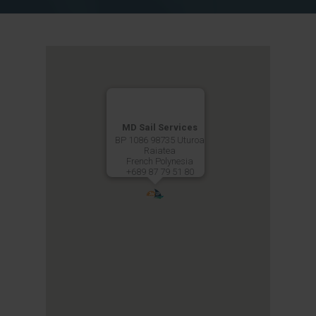
MD Sail Services
BP 1086 98735 Uturoa
Raiatea
French Polynesia
+689 87 79 51 80