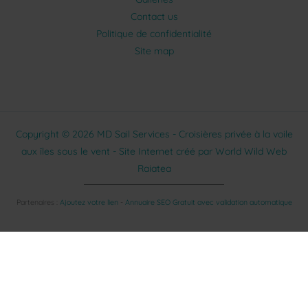
Contact us
Politique de confidentialité
Site map
Copyright © 2026 MD Sail Services - Croisières privée à la voile
aux îles sous le vent - Site Internet créé par
World Wild Web
Raiatea
Partenaires :
Ajoutez votre lien
-
Annuaire SEO Gratuit avec validation automatique