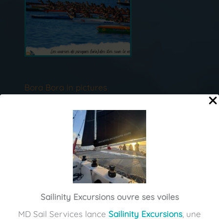
Bora Bora in pictures
Sailinity Excursions ouvre ses voiles
MD Sail Services lance
Sailinity Excursions
, une