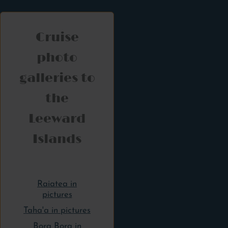
Cruise
photo
galleries to
the
Leeward
Islands
Raiatea in
pictures
Taha'a in pictures
Bora Bora in