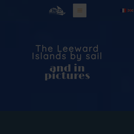
Skip
to
content
The Leeward
Islands by sail
and in
pictures