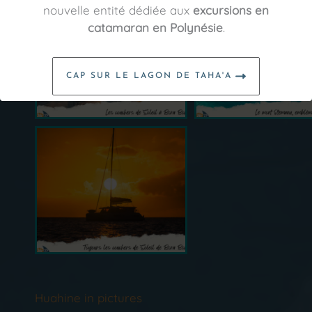
nouvelle entité dédiée aux
excursions en
catamaran en Polynésie
.
CAP SUR LE LAGON DE TAHA'A
Huahine in pictures