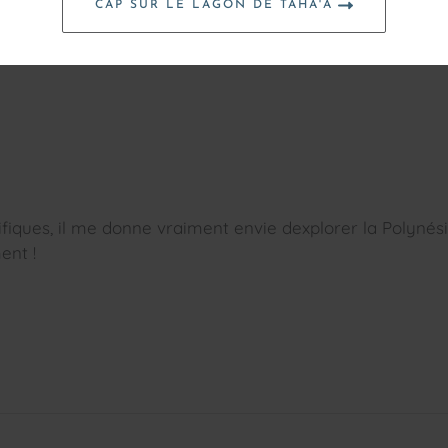
CAP SUR LE LAGON DE TAHA'A
ifiques, il me donne vraiment envie dexplorer la Polynés
ent !