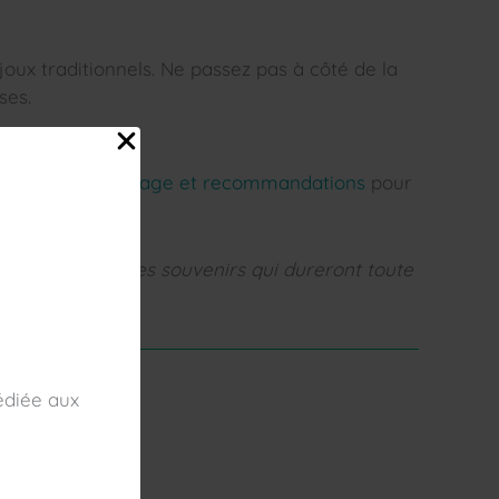
joux traditionnels. Ne passez pas à côté de la
ses.
,
conseils de voyage et recommandations
pour
vrez et créez des souvenirs qui dureront toute
édiée aux