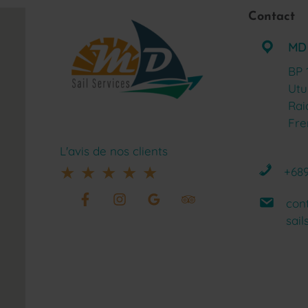
Contact
MD 
BP 
Utu
Rai
Fre
L'avis de nos clients
★
★
★
★
★
+689
con
sai