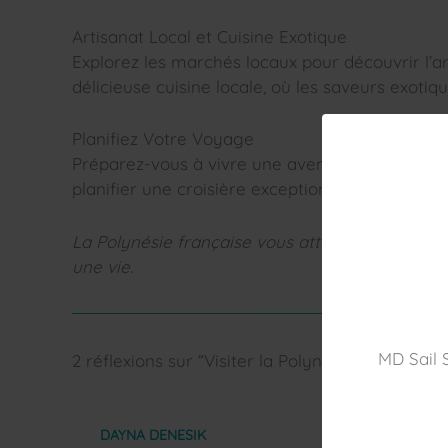
Artisanat Local et Cuisine Exotique
Explorez les marchés locaux pour découvrir l’ar
délicieuse cuisine locale, où les saveurs exotiq
Planifiez Votre Voyage
Préparez-vous à vivre une aventure inoubliable
planifier une croisière exceptionnelle dans ce c
La Polynésie française vous attend avec ses tr
une vie.
MD Sail 
2 réflexions sur “Visiter la Polynésie Française”
DAYNA DENESIK