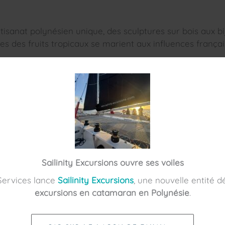
tisanat polynésien unique, des sculptures sur bois aux bi
ues des fruits tropicaux se marient aux influences françai
 en Polynésie française. Consultez nos guides pratiques
oin de paradis.
ésors cachés et ses expériences uniques. Explorez, décou
Sailinity Excursions ouvre ses voiles
Services lance
Sailinity Excursions
, une nouvelle entité d
excursions en catamaran en Polynésie
.