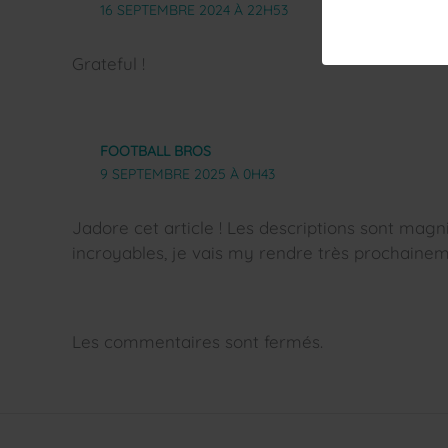
16 SEPTEMBRE 2024 À 22H53
Grateful !
FOOTBALL BROS
9 SEPTEMBRE 2025 À 0H43
Jadore cet article ! Les descriptions sont magn
incroyables, je vais my rendre très prochainem
Les commentaires sont fermés.